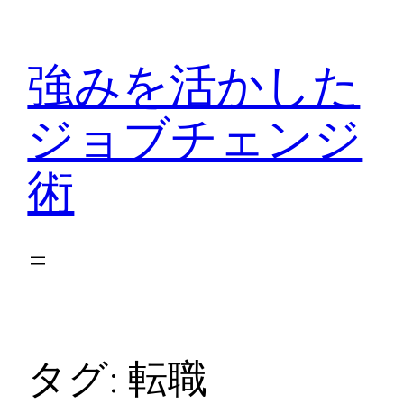
内
容
強みを活かした
を
ス
ジョブチェンジ
キ
ッ
術
プ
タグ:
転職