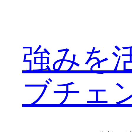
内
容
を
ス
キ
強みを
ッ
プ
ブチェ